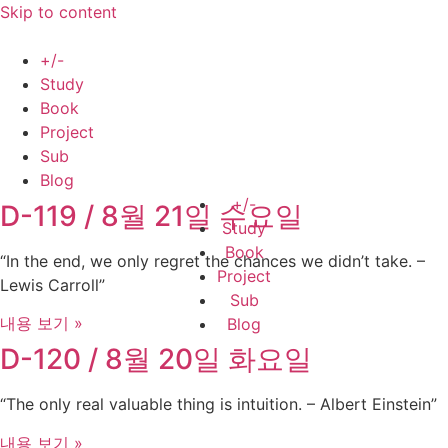
Skip to content
+/-
Study
Book
Project
Sub
Blog
+/-
D-119 / 8월 21일 수요일
Study
Book
“In the end, we only regret the chances we didn’t take. –
Project
Lewis Carroll”
Sub
내용 보기 »
Blog
D-120 / 8월 20일 화요일
“The only real valuable thing is intuition. – Albert Einstein”
내용 보기 »