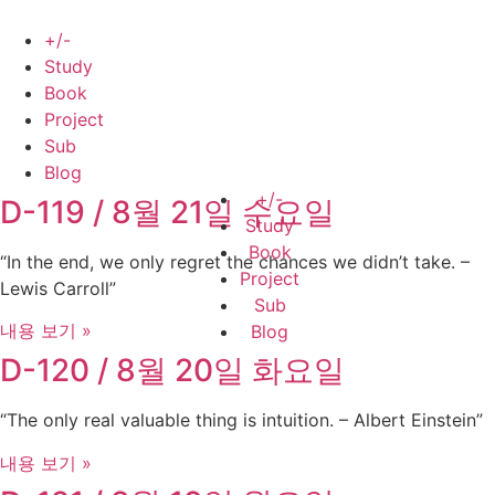
Skip
to
+/-
content
Study
Book
Project
Sub
Blog
+/-
D-119 / 8월 21일 수요일
Study
Book
“In the end, we only regret the chances we didn’t take. –
Project
Lewis Carroll”
Sub
내용 보기 »
Blog
D-120 / 8월 20일 화요일
“The only real valuable thing is intuition. – Albert Einstein”
내용 보기 »