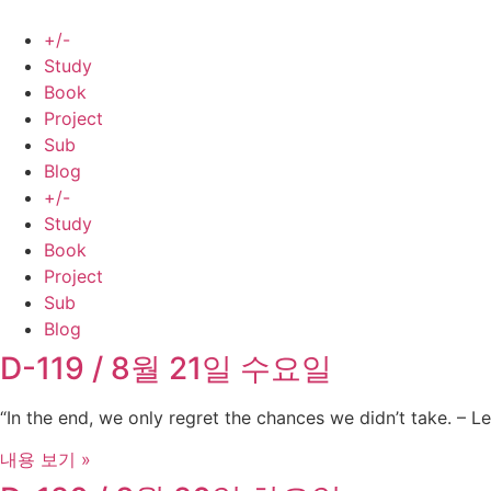
Skip
to
+/-
content
Study
Book
Project
Sub
Blog
+/-
Study
Book
Project
Sub
Blog
D-119 / 8월 21일 수요일
“In the end, we only regret the chances we didn’t take. – Le
내용 보기 »