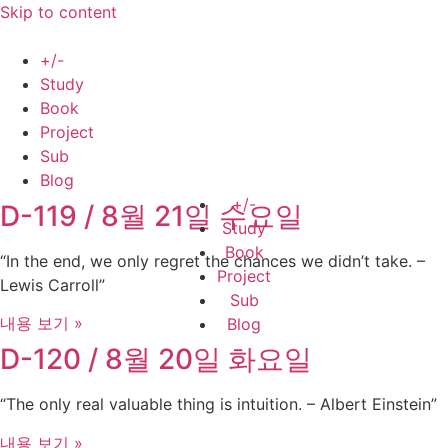
Skip to content
+/-
Study
Book
Project
Sub
Blog
+/-
D-119 / 8월 21일 수요일
Study
Book
“In the end, we only regret the chances we didn’t take. –
Project
Lewis Carroll”
Sub
내용 보기 »
Blog
D-120 / 8월 20일 화요일
“The only real valuable thing is intuition. – Albert Einstein”
내용 보기 »