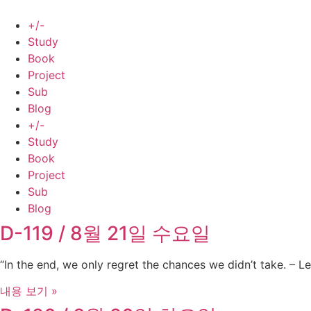
Skip
to
+/-
content
Study
Book
Project
Sub
Blog
+/-
Study
Book
Project
Sub
Blog
D-119 / 8월 21일 수요일
“In the end, we only regret the chances we didn’t take. – Le
내용 보기 »