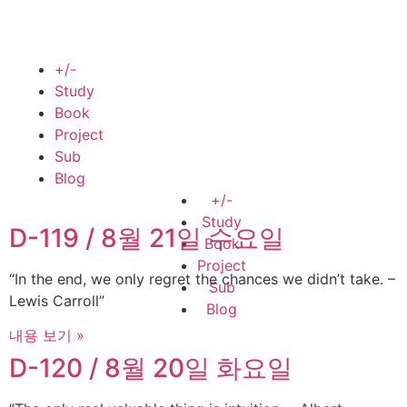
+/-
Study
Book
Project
Sub
Blog
+/-
Study
D-119 / 8월 21일 수요일
Book
Project
“In the end, we only regret the chances we didn’t take. –
Sub
Lewis Carroll”
Blog
내용 보기 »
D-120 / 8월 20일 화요일