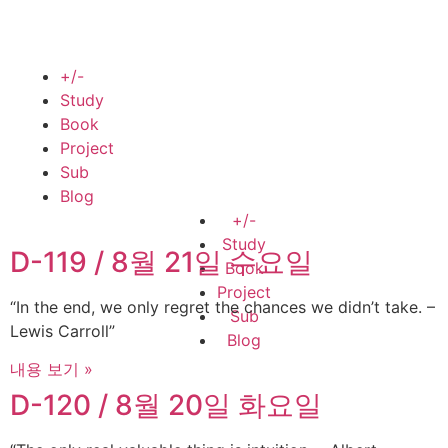
+/-
Study
Book
Project
Sub
Blog
+/-
Study
D-119 / 8월 21일 수요일
Book
Project
“In the end, we only regret the chances we didn’t take. –
Sub
Lewis Carroll”
Blog
내용 보기 »
D-120 / 8월 20일 화요일