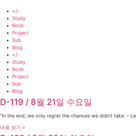
Skip
to
+/-
content
Study
Book
Project
Sub
Blog
+/-
Study
Book
Project
Sub
Blog
D-119 / 8월 21일 수요일
“In the end, we only regret the chances we didn’t take. – Le
내용 보기 »