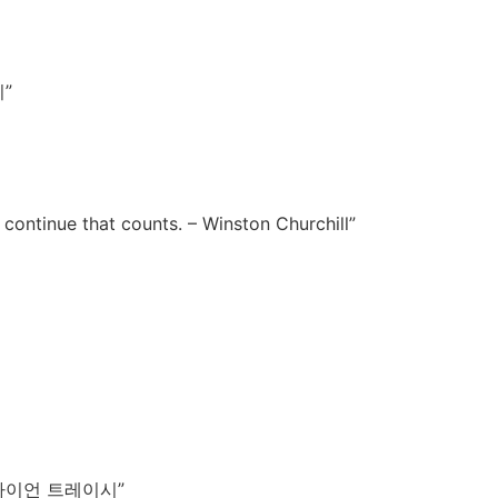
”
to continue that counts. – Winston Churchill”
라이언 트레이시”