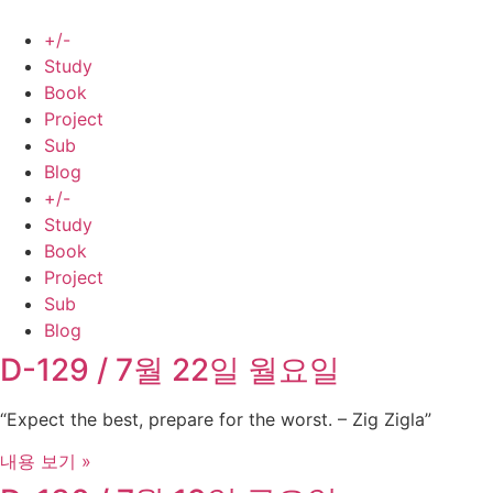
Skip
to
+/-
content
Study
Book
Project
Sub
Blog
+/-
Study
Book
Project
Sub
Blog
D-129 / 7월 22일 월요일
“Expect the best, prepare for the worst. – Zig Zigla”
내용 보기 »