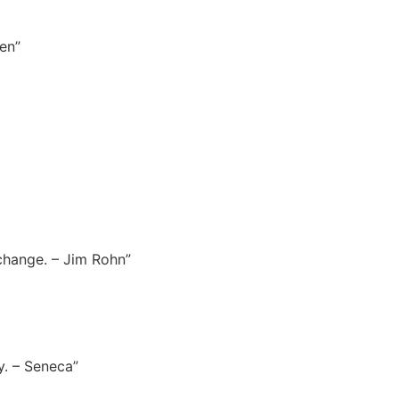
en”
 change. – Jim Rohn”
. – Seneca”