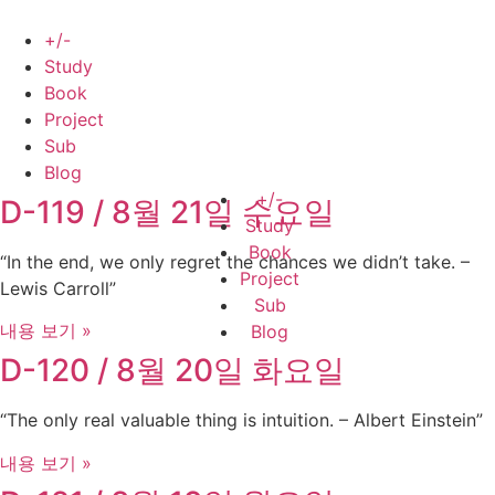
Skip
to
+/-
content
Study
Book
Project
Sub
Blog
+/-
D-119 / 8월 21일 수요일
Study
Book
“In the end, we only regret the chances we didn’t take. –
Project
Lewis Carroll”
Sub
내용 보기 »
Blog
D-120 / 8월 20일 화요일
“The only real valuable thing is intuition. – Albert Einstein”
내용 보기 »