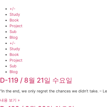
Skip
to
+/-
content
Study
Book
Project
Sub
Blog
+/-
Study
Book
Project
Sub
Blog
D-119 / 8월 21일 수요일
“In the end, we only regret the chances we didn’t take. – Le
내용 보기 »