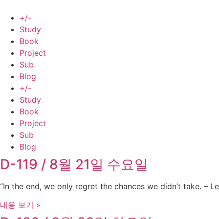
Skip
to
+/-
content
Study
Book
Project
Sub
Blog
+/-
Study
Book
Project
Sub
Blog
D-119 / 8월 21일 수요일
“In the end, we only regret the chances we didn’t take. – Le
내용 보기 »