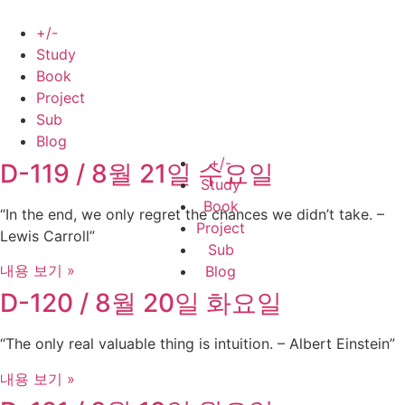
Skip
to
+/-
content
Study
Book
Project
Sub
Blog
+/-
D-119 / 8월 21일 수요일
Study
Book
“In the end, we only regret the chances we didn’t take. –
Project
Lewis Carroll”
Sub
내용 보기 »
Blog
D-120 / 8월 20일 화요일
“The only real valuable thing is intuition. – Albert Einstein”
내용 보기 »