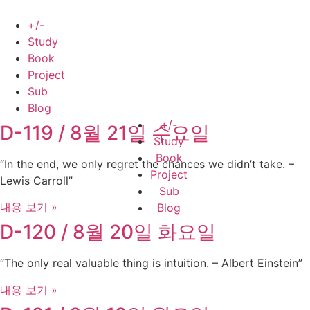
Skip
to
+/-
content
Study
Book
Project
Sub
Blog
+/-
D-119 / 8월 21일 수요일
Study
Book
“In the end, we only regret the chances we didn’t take. –
Project
Lewis Carroll”
Sub
내용 보기 »
Blog
D-120 / 8월 20일 화요일
“The only real valuable thing is intuition. – Albert Einstein”
내용 보기 »