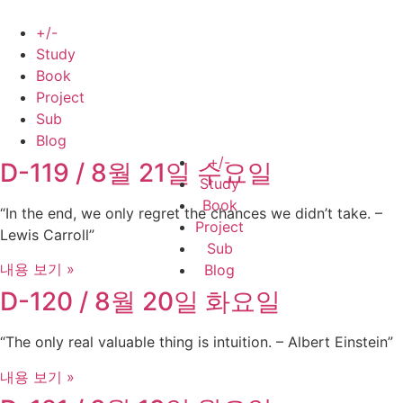
Skip
to
+/-
content
Study
Book
Project
Sub
Blog
+/-
D-119 / 8월 21일 수요일
Study
Book
“In the end, we only regret the chances we didn’t take. –
Project
Lewis Carroll”
Sub
내용 보기 »
Blog
D-120 / 8월 20일 화요일
“The only real valuable thing is intuition. – Albert Einstein”
내용 보기 »