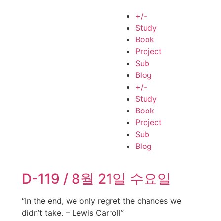
+/-
Study
Book
Project
Sub
Blog
+/-
Study
Book
Project
Sub
Blog
D-119 / 8월 21일 수요일
“In the end, we only regret the chances we
didn’t take. – Lewis Carroll”