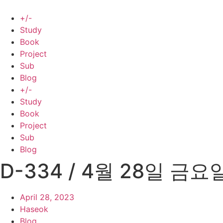
Skip
to
+/-
content
Study
Book
Project
Sub
Blog
+/-
Study
Book
Project
Sub
Blog
D-334 / 4월 28일 금요
April 28, 2023
Haseok
Blog