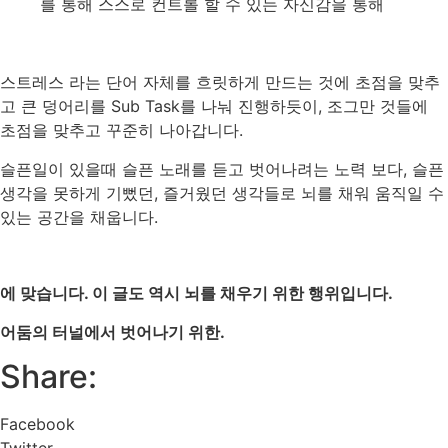
를
통해
스스로
컨트롤
할
수
있는
자신감을
통해
스트레스
라는
단어
자체를
흐릿하게
만드는
것에
초점을
맞추
고
큰
덩어리를
Sub Task
를
나눠
진행하듯이
,
조그만
것들에
초점을
맞추고
꾸준히
나아갑니다
.
슬픈일이
있을때
슬픈
노래를
듣고
벗어나려는
노력
보다
,
슬픈
생각을
못하게
기뻤던
,
즐거웠던
생각들로
뇌를
채워
움직일
수
있는
공간을
채웁니다
.
에
맞습니다
.
이
글도
역시
뇌를
채우기
위한
행위입니다
.
어둠의
터널에서
벗어나기
위한
.
Share:
Facebook