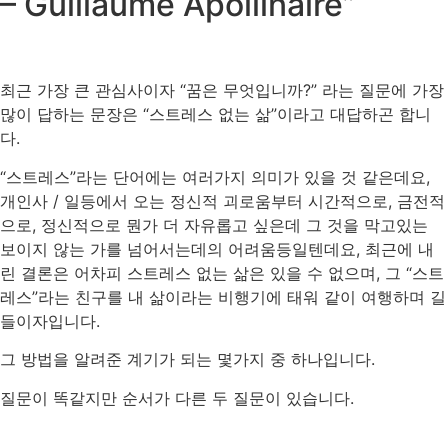
– Guillaume Apollinaire”
최근
가장
큰
관심사이자
“
꿈은
무엇입니까
?”
라는
질문에
가장
많이
답하는
문장은
“
스트레스
없는
삶
”
이라고
대답하곤
합니
다
.
“
스트레스
”
라는
단어에는
여러가지
의미가
있을
것
같은데요
,
개인사
/
일등에서
오는
정신적
괴로움부터
시간적으로
,
금전적
으로
,
정신적으로
뭔가
더
자유롭고
싶은데
그
것을
막고있는
보이지
않는
가를
넘어서는데의
어려움등일텐데요
,
최근에
내
린
결론은
어차피
스트레스
없는
삶은
있을
수
없으며
,
그
“
스트
레스
”
라는
친구를
내
삶이라는
비행기에
태워
같이
여행하며
길
들이자입니다
.
그
방법을
알려준
계기가
되는
몇가지
중
하나입니다
.
질문이
똑같지만
순서가
다른
두
질문이
있습니다
.