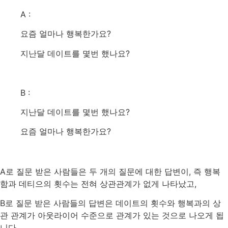
A :
요즘
얼마나
행복한가요
?
지난달
데이트를
몇번
했나요
?
B :
지난달
데이트를
몇번
했나요
?
요즘
얼마나
행복한가요
?
A
로
질문
받은
사람들은
두
개의
질문에
대한
답변이
,
즉
행복
함과
데티으의
횟수는
전혀
상관관계가
없게
나타났고
,
B
로
질문
받은
사람들의
답변은
데이트의
횟수와
행복과의
상
관
관계가
아웃라이어
수준으로
관계가
있는
것으로
나오게
됩
니다
.