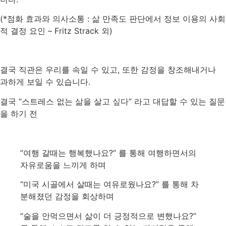
(*
점화
효과와
의사소통
:
삶
만족도
판단에서
정보
이용의
사회
적
결정
요인
– Fritz Strack
외
)
결국
직관은
우리를
속일
수
있고
,
또한
감정을
창조해내거나
과하게
보일
수
있습니다
.
결국
“
스트레스
없는
삶을
살고
싶다
”
라고
대답할
수
있는
질문
을
하기
전
“
여행
갈때는
행복했나요
?”
를
통해
여행하면서의
자유로움을
느끼게
하며
“
미국
시골에서
살때는
여유로웠나요
?”
를
통해
차
분해졌던
감정을
회상하며
“
술을
안먹으면서
삶이
더
긍정적으로
변했나요
?”