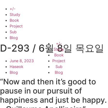
Skip
to
+/-
content
Study
Book
Project
Sub
Blog
+/-
D-293 / 6월 8일 목요일
Study
Book
June 8, 2023
Project
Haseok
Sub
Blog
Blog
“Now and then it’s good to
pause in our pursuit of
happiness and just be happy.