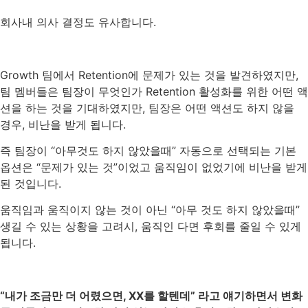
회사내
의사
결정도
유사합니다
.
Growth
팀에서
Retention
에
문제가
있는
것을
발견하였지만
,
팀
멤버들은
팀장이
무엇인가
Retention
활성화를
위한
어떤
액
션을
하는
것을
기대하였지만
,
팀장은
어떤
액션도
하지
않을
경우
,
비난을
받게
됩니다
.
즉
팀장이
“
아무것도
하지
않았을때
”
자동으로
선택되는
기본
옵션은
“
문제가
있는
것
”
이었고
움직임이
없었기에
비난을
받게
된
것입니다
.
움직임과
움직이지
않는
것이
아닌
“
아무
것도
하지
않았을때
”
생길
수
있는
상황을
고려시
,
움직인
다면
후회를
줄일
수
있게
됩니다
.
“
내가
조금만
더
어렸으면
, XX
를
할텐데
”
라고
얘기하면서
변화