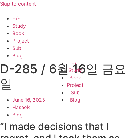
Skip to content
+/-
Study
Book
Project
Sub
Blog
+/-
D-285 / 6월 16일 금요
Study
Book
일
Project
Sub
June 16, 2023
Blog
Haseok
Blog
“I made decisions that I