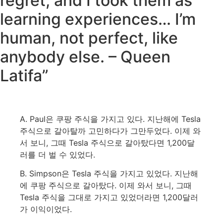
regret, and I took them as
learning experiences… I’m
human, not perfect, like
anybody else. – Queen
Latifa”
A. Paul
은
쿠팡
주식을
가지고
있다
.
지난해에
Tesla
주식으로
갈아탈까
고민하다가
그만두었다
.
이제
와
서
보니
,
그때
Tesla
주식으로
갈아탔다면
1,200
달
러를
더
벌
수
있었다
.
B. Simpson
은
Tesla
주식을
가지고
있었다
.
지난해
에
쿠팡
주식으로
갈아탔다
.
이제
와서
보니
,
그때
Tesla
주식을
그대로
가지고
있었더라면
1,200
달러
가
이익이었다
.