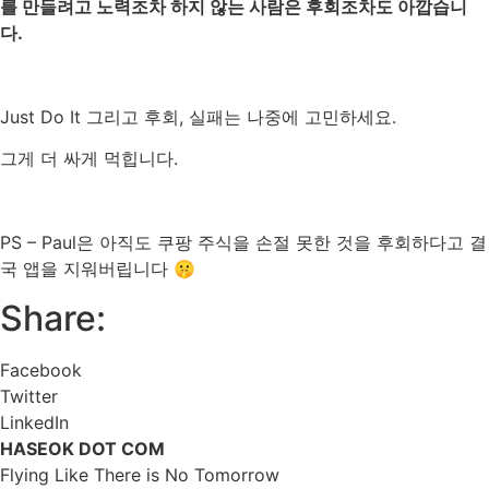
를
만들려고
노력조차
하지
않는
사람은
후회조차도
아깝습니
다
.
Just Do It
그리고
후회
,
실패는
나중에
고민하세요
.
그게
더
싸게
먹힙니다
.
PS – Paul
은
아직도
쿠팡
주식을
손절
못한
것을
후회하다고
결
국
앱을
지워버립니다
🤫
Share:
Facebook
Twitter
LinkedIn
HASEOK DOT COM
Flying Like There is No Tomorrow