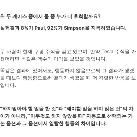
위
두
케이스
중에서
둘
중
누가
더
후회할까요
?
실험결과
8%
가
Paul, 92%
가
Simpson
을
지목하였습니다
.
두
사람이
현재
쿠팡
주식을
갖고
있으며
,
만약
Tesla
주식을
가
졌더라면
똑같은
액수의
이익을
보았을
것입니다
.
똑같은
결과에
있어서도
,
행동하지
않음으로써
그
결과가
생겼
을
때보다
행동함으로써
결과가
생겼을
때
더
격렬한
반응을
보
입니다
.
“
하지말아야
할
일을
한
것
”
과
“
해야할
일을
하지
않은
것
”
의
차
이가
아니라
, “
아무것도
하지
않았을
때
”
자동으로
선택되는
기
본
옵션과
그
옵션에서
일탈한
행동의
차이입니다
.