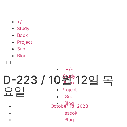
+/-
Study
Book
Project
Sub
Blog
+/-
D-223 / 10월 12일 목
Study
Book
요일
Project
Sub
Blog
October 13, 2023
Haseok
Blog