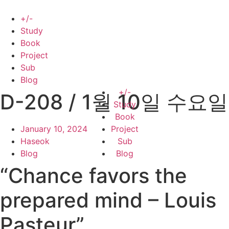
Skip
to
+/-
content
Study
Book
Project
Sub
Blog
+/-
D-208 / 1월 10일 수요일
Study
Book
January 10, 2024
Project
Haseok
Sub
Blog
Blog
“Chance favors the
prepared mind – Louis
Pasteur”