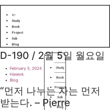
Skip
to
content
+/-
Study
Book
Project
Sub
Blog
D-190 / 2월 5일 월요일
+/-
February 5, 2024
Study
Haseok
Book
Blog
“먼저 나누는 자는 먼저
Project
Sub
받는다. – Pierre
Blog