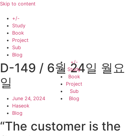
Skip to content
+/-
Study
Book
Project
Sub
Blog
+/-
D-149 / 6월 24일 월요
Study
Book
일
Project
Sub
June 24, 2024
Blog
Haseok
Blog
“The customer is the