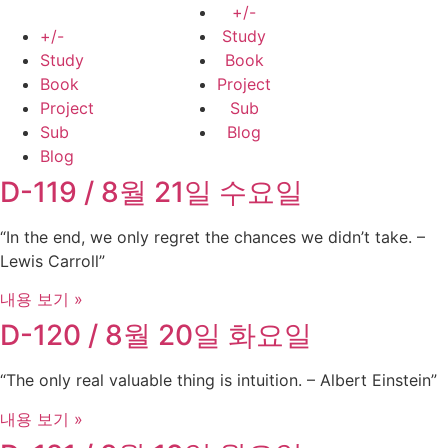
Skip
+/-
to
+/-
Study
content
Study
Book
Book
Project
Project
Sub
Sub
Blog
Blog
D-119 / 8월 21일 수요일
“In the end, we only regret the chances we didn’t take. –
Lewis Carroll”
내용 보기 »
D-120 / 8월 20일 화요일
“The only real valuable thing is intuition. – Albert Einstein”
내용 보기 »