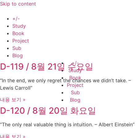
Skip to content
+/-
Study
Book
Project
Sub
Blog
+/-
D-119 / 8월 21일 수요일
Study
Book
“In the end, we only regret the chances we didn’t take. –
Project
Lewis Carroll”
Sub
내용 보기 »
Blog
D-120 / 8월 20일 화요일
“The only real valuable thing is intuition. – Albert Einstein”
내용 보기 »